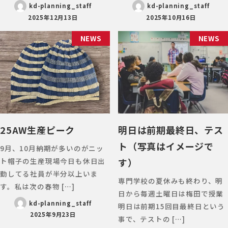
kd-planning_staff
kd-planning_staff
2025年12月13日
2025年10月16日
NEWS
NEWS
25AW生産ピーク
明日は前期最終日、テス
ト（写真はイメージで
9月、10月納期が多いのがニッ
す）
ト帽子の生産現場今日も休日出
勤してる社員が半分以上いま
専門学校の夏休みも終わり、明
す。私は次の春物 […]
日から毎週土曜日は梅田で授業
kd-planning_staff
明日は前期15回目最終日という
2025年9月23日
事で、テストの […]