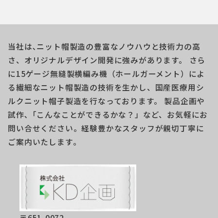
稿
ナ
ビ
当社は､ニット帽製造の豊富なノウハウと技術力の高
ゲ
さ、オリジナルデザイン開発に強みがあります。 さら
に15ゲージ無縫製横編み機（ホールガーメント）によ
ー
る繊細なニット帽製造の技術を生かし、国産医療用シ
シ
ルクニット帽子製造を行なっております。 製品企画や
ョ
試作､「こんなことができるかな？」など、お気軽にお
問い合せください。経験豊かなスタッフが親切丁寧に
ン
ご案内いたします｡
〒651-0072